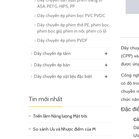
Dây chuyền sản xuất phim trang trí
ASA, PETG, HIPS, PP
Dây chuyền ép phim bọc PVC PVDC
Dây chuyền ép phim thở PE, phim bọc,
phim bọc giữ, phim in nổi, phim có lỗ
Dây chuyền ép phim PVDF
Dây chuyề
+
Dây chuyền ép tấm
(CPP) và
+
được ứng
Dây chuyền ép bản
+
Công ngh
Dây chuyền ép vật liệu đặc biệt
có độ tro
chuyền n
Tin mới nhất
chức năn
Đặc đi
Triển lãm Năng lượng Mặt trời
Cô
Dâ
So sánh Ưu và Nhược điểm của M
UV