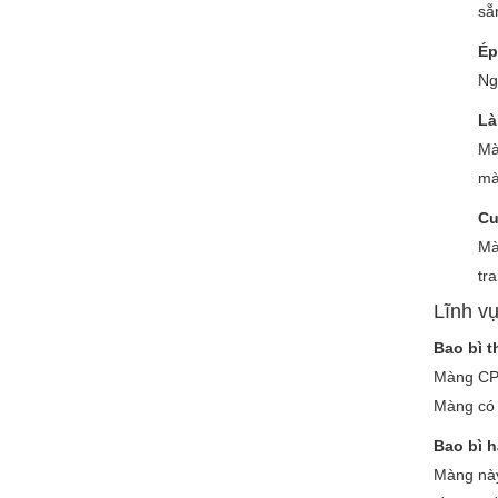
sẵ
Ép
Ng
Là
Mà
mà
Cu
Mà
tr
Lĩnh v
Bao bì 
Màng CPP
Màng có 
Bao bì h
Màng này