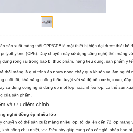
n sản xuất màng thổi CPP/CPE là một thiết bị hiện đại được thiết kế đ
 polyethylene (CPE). Dây chuyền này sử dụng công nghệ thổi màng với 
 dụng rộng rãi trong bao bì thực phẩm, hàng tiêu dùng, sản phẩm y tế 
ệ thổi màng là quá trình ép nhựa nóng chảy qua khuôn và làm nguộ
ng suốt tốt, khả năng chống thấm tuyệt vời và độ bền cơ học cao, đáp 
ày sử dụng công nghệ đồng ép một lớp hoặc nhiều lớp, có thể sản xuấ
g của sản phẩm.
ểm và Ưu điểm chính
ng nghệ đồng ép nhiều lớp
y chuyền có thể sản xuất màng nhiều lớp, tối đa lên đến 72 lớp màng 
, khả năng chịu nhiệt, v.v. Điều này giúp cung cấp các giải pháp bao b