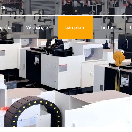
.cn
ng chủ
Về chúng tôi
Sản phẩm
Tin tức
T