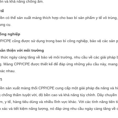
ền và khả năng chống ẩm.
 tế
ền có thể sản xuất màng thích hợp cho bao bì sản phẩm y tế vô trùng,
ụng cụ.
công nghiệp
/CPE cũng được sử dụng trong bao bì công nghiệp, bảo vệ các sản ph
hân thiện với môi trường
 thức ngày càng tăng về bảo vệ môi trường, nhu cầu về các giải pháp b
g. Màng CPP/CPE được thiết kế để đáp ứng những yêu cầu này, mang 
hác nhau.
n
ền sản xuất màng thổi CPP/CPE cung cấp một giải pháp đa năng và hiệ
g chống thấm tuyệt vời, độ bền cao và khả năng tùy chỉnh. Dây chuyề
, y tế, hàng tiêu dùng và nhiều lĩnh vực khác. Với các tính năng tiên
h xác và tiết kiệm năng lượng, nó đáp ứng nhu cầu ngày càng tăng về cá