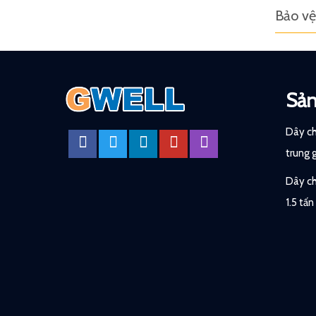
Bảo vệ
Sả
Dây ch
trung 
Dây ch
1.5 tấn