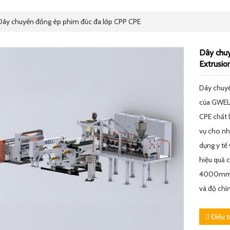
ây chuyền đồng ép phim đúc đa lớp CPP CPE
Dây chuy
Extrusio
Dây chuyề
của GWELL
CPE chất l
vụ cho nh
dụng y tế
hiệu quả 
4000mm v
và độ chí
Điều t