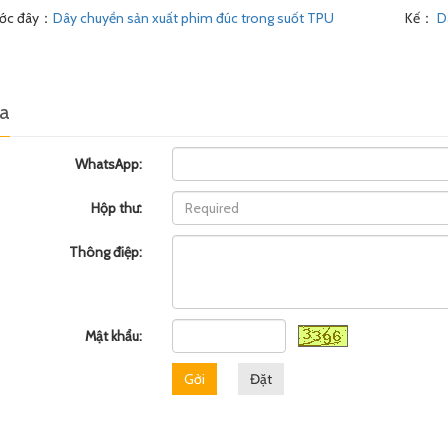
ước đây：
Dây chuyền sản xuất phim đúc trong suốt TPU
Kế：
Dâ
ra
WhatsApp:
Hộp thư:
Thông điệp:
Mật khẩu:
Gởi
Đặt