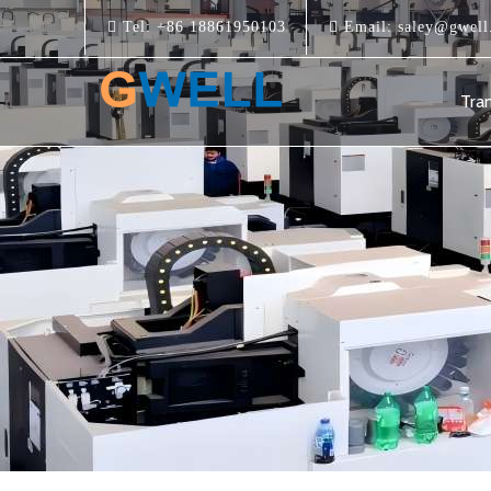
Tel:
+86 18861950103
Email:
saley@gwell
Tra