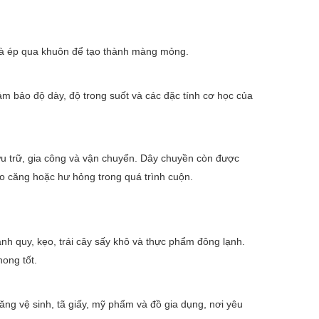
và ép qua khuôn để tạo thành màng mỏng.
m bảo độ dày, độ trong suốt và các đặc tính cơ học của
ưu trữ, gia công và vận chuyển. Dây chuyền còn được
o căng hoặc hư hỏng trong quá trình cuộn.
 quy, kẹo, trái cây sấy khô và thực phẩm đông lạnh.
ong tốt.
g vệ sinh, tã giấy, mỹ phẩm và đồ gia dụng, nơi yêu