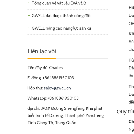
Tổng quan về vật liệu EVA và ứ
Hi
GWELL đạt được thành công đột
Dâ
ca
GWELL nâng cao năng lực sản xu
Ki
Sử
ch
Liên lạc với
Tù
Tên đầy đủ: Charles
Dâ
th
Fi động: +86 18861950103
Th
Hộp thư:
saley@gwell.cn
Dâ
Whatsapp:+86 18861950103
đi
địa chỉ: .90# Đường Shengfeng, Khu phát
Quy trì
triển kinh tế Dafeng, Thành phố Yancheng,
Ch
Tỉnh Giang Tô, Trung Quốc.
Ng