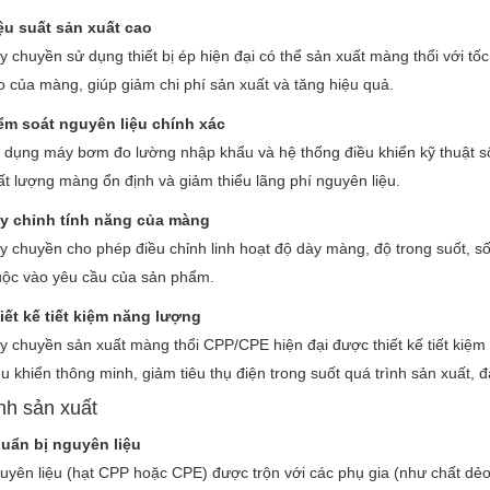
ệu suất sản xuất cao
y chuyền sử dụng thiết bị ép hiện đại có thể sản xuất màng thổi với t
o của màng, giúp giảm chi phí sản xuất và tăng hiệu quả.
ểm soát nguyên liệu chính xác
 dụng máy bơm đo lường nhập khẩu và hệ thống điều khiển kỹ thuật số,
ất lượng màng ổn định và giảm thiểu lãng phí nguyên liệu.
y chỉnh tính năng của màng
y chuyền cho phép điều chỉnh linh hoạt độ dày màng, độ trong suốt, s
uộc vào yêu cầu của sản phẩm.
iết kế tiết kiệm năng lượng
y chuyền sản xuất màng thổi CPP/CPE hiện đại được thiết kế tiết kiệm 
ều khiển thông minh, giảm tiêu thụ điện trong suốt quá trình sản xuất,
nh sản xuất
uẩn bị nguyên liệu
uyên liệu (hạt CPP hoặc CPE) được trộn với các phụ gia (như chất dẻo 