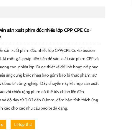
ền sản xuất phim đúc nhiều lớp CPP CPE Co-
n
n sản xuất phim đúc nhiều lớp CPP/CPE Co-Extrusion
 là một giải pháp tiên tiến để sản xuất các phim CPP và
ượng cao, nhiều lớp. Được thiết kế để linh hoạt, nó phục
iều ứng dụng khác nhau bao gồm bao bì thực phẩm, sử
 và bao bì công nghiệp. Dây chuyền này kết hợp sản xuất
cao với chiều rộng phim có thể tùy chỉnh lên đến
à độ dày từ 0,02 đến 0,1mm, đảm bảo tính thích ứng
nh xác cho các nhu cầu bao bì đa dạng.
ra
Hộp thư