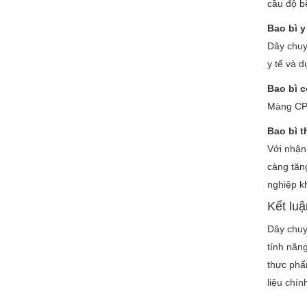
cầu độ b
Bao bì y
Dây chuy
y tế và d
Bao bì 
Màng CPP
Bao bì t
Với nhận
càng tăn
nghiệp k
Kết luậ
Dây chuy
tính năn
thực phẩm
liệu chín