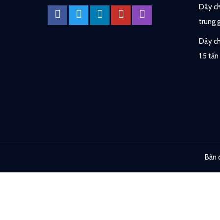
Dây ch
trung 
Dây ch
1.5 tấn
Bản 