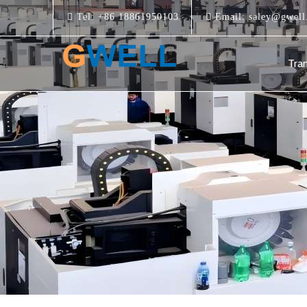
Tel:
+86 18861950103
Email:
saley@gwell
Tra