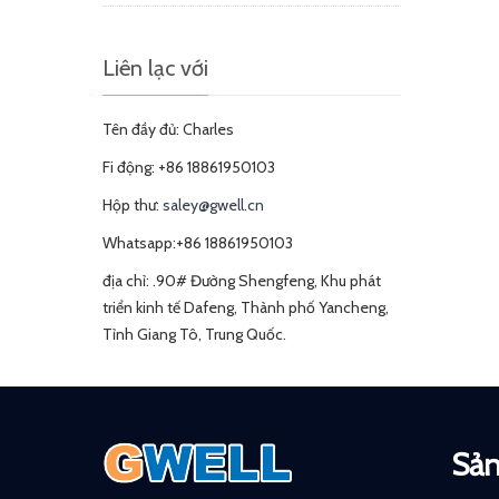
Liên lạc với
Tên đầy đủ: Charles
Fi động: +86 18861950103
Hộp thư:
saley@gwell.cn
Whatsapp:+86 18861950103
địa chỉ: .90# Đường Shengfeng, Khu phát
triển kinh tế Dafeng, Thành phố Yancheng,
Tỉnh Giang Tô, Trung Quốc.
Sả