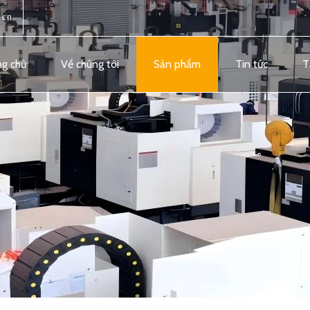
.cn
ng chủ
Về chúng tôi
Sản phẩm
Tin tức
T