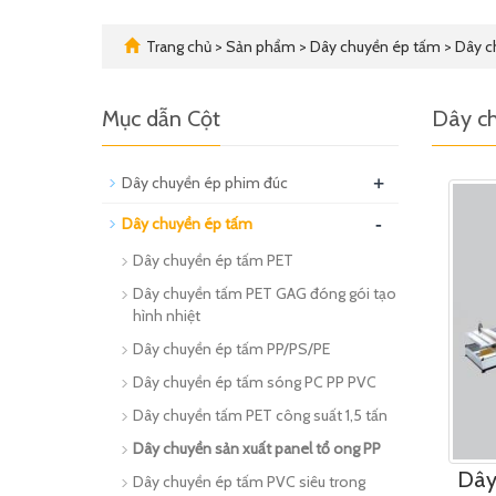
Trang chủ
>
Sản phẩm
>
Dây chuyền ép tấm
>
Dây ch
Mục dẫn Cột
Dây ch
+
Dây chuyền ép phim đúc
-
Dây chuyền ép tấm
Dây chuyền ép tấm PET
Dây chuyền tấm PET GAG đóng gói tạo
hình nhiệt
Dây chuyền ép tấm PP/PS/PE
Dây chuyền ép tấm sóng PC PP PVC
Dây chuyền tấm PET công suất 1,5 tấn
Dây chuyền sản xuất panel tổ ong PP
Dây
Dây chuyền ép tấm PVC siêu trong